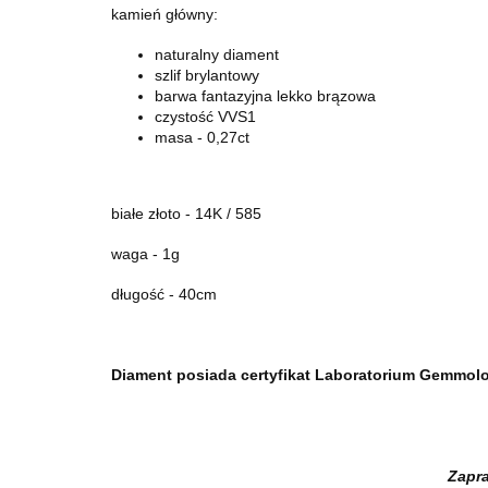
kamień główny:
naturalny diament
szlif brylantowy
barwa fantazyjna lekko brązowa
czystość VVS1
masa - 0,27ct
białe złoto - 14K / 585
waga - 1g
długość - 40cm
Diament posiada certyfikat Laboratorium Gemmol
Zapra