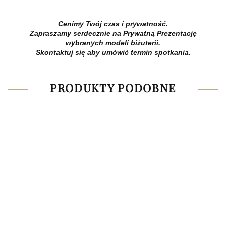
Cenimy Twój czas i prywatność.
Zapraszamy serdecznie na Prywatną Prezentację
wybranych modeli biżuterii.
Skontaktuj się aby umówić termin spotkania.
PRODUKTY PODOBNE
Br
Brosza
0,
Pierścień
/
z
Pierścionek
Pierścionek
570
Agrafka
8400.00
rubinami
z
z
4700.00
2,80ct
ametystem
diamentami
5550.00
4200.00
0,75ct