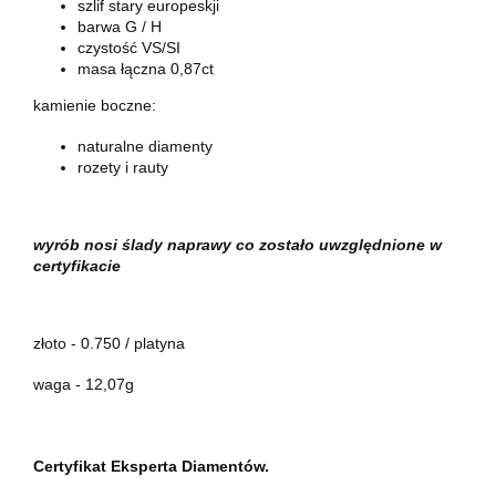
szlif stary europeskji
barwa G / H
czystość VS/SI
masa łączna 0,87ct
kamienie boczne:
naturalne diamenty
rozety i rauty
wyrób nosi ślady naprawy co zostało uwzględnione w
certyfikacie
złoto - 0.750 / platyna
waga - 12,07g
Certyfikat Eksperta Diamentów.