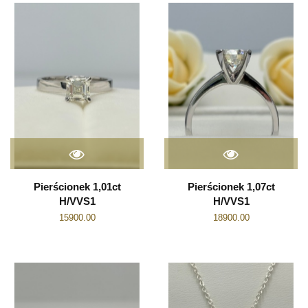
Pierścionek 1,01ct
Pierścionek 1,07ct
H/VVS1
H/VVS1
15900.00
18900.00