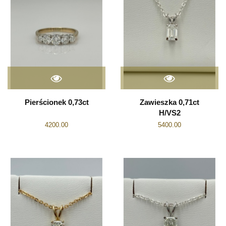
Pierścionek 0,73ct
Zawieszka 0,71ct
H/VS2
4200.00
5400.00