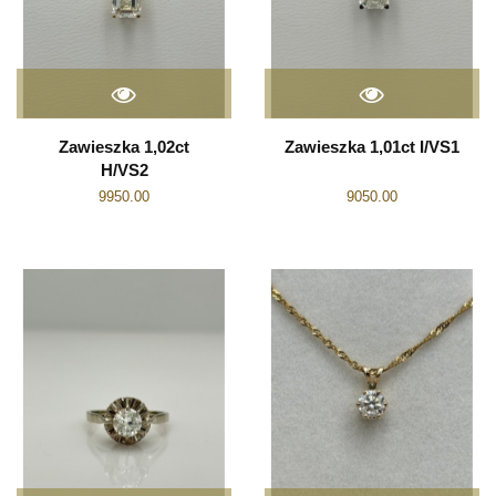
Zawieszka 1,02ct
Zawieszka 1,01ct I/VS1
H/VS2
9950.00
9050.00